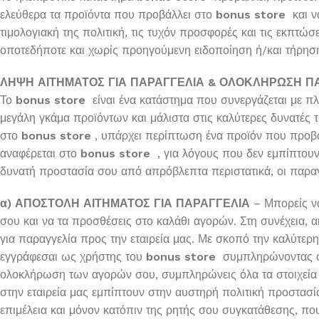
ελεύθερα τα προϊόντα που προβάλλει στο
bonus store
και 
τιμολογιακή της πολιτική, τις τυχόν προσφορές και τις εκπτώσε
οποτεδήποτε και χωρίς προηγούμενη ειδοποίηση ή/και τήρησ
ΛΗΨΗ ΑΙΤΗΜΑΤΟΣ ΓΙΑ ΠΑΡΑΓΓΕΛΙΑ & ΟΛΟΚΛΗΡΩΣΗ Π
Το
bonus store
είναι ένα κατάστημα που συνεργάζεται με 
μεγάλη γκάμα προϊόντων και μάλιστα στις καλύτερες δυνατές 
στο
bonus store
, υπάρχει περίπτωση ένα προϊόν που προβ
αναφέρεται στο
bonus store
, για λόγους που δεν εμπίπτου
δυνατή προστασία σου από απρόβλεπτα περιστατικά, οι παρα
α) ΑΠΟΣΤΟΛΗ ΑΙΤΗΜΑΤΟΣ ΓΙΑ ΠΑΡΑΓΓΕΛΙΑ
– Μπορείς ν
σου και να τα προσθέσεις στο καλάθι αγορών. Στη συνέχεια,
για παραγγελία προς την εταιρεία μας. Με σκοπό την καλύτε
εγγράφεσαι ως χρήστης του
bonus store
συμπληρώνοντας όλ
ολοκλήρωση των αγορών σου, συμπληρώνεις όλα τα στοιχεία τ
στην εταιρεία μας εμπίπτουν στην αυστηρή πολιτική προστασί
επιμέλεια και μόνον κατόπιν της ρητής σου συγκατάθεσης, π