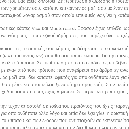
φωνο που μας έχεις δηλώσει. Σε περίπτωση ακύρωσης ή τροπο
ς των χρημάτων σου, κατόπιν επικοινωνίας μαζί σου με έναν
ραπεζικού λογαριασμού στον οποίο επιθυμείς να γίνει η κατά
ιστωτικές κάρτες
Visa
και
Mastercard
. Εφόσον έχεις επιλέξει 
συνεργάτη μας – τραπεζικού ιδρύματος που παρέχει όλα τα εχ
έγκριση της πιστωτικής σου κάρτας με δέσμευση του συνολικού
ου(ων) προϊόντος(ων) που θα σου αποστείλουμε. Για ορισμένες 
 συνολικού ποσού. Σε περίπτωση που στο στάδιο της επιβεβα
υ με έναν από τους τρόπους που αναφέρεται στο άρθρο 3γ ανω
ς μαζί σου δεν καταστεί εφικτός για οποιονδήποτε λόγο για
ι θα πρέπει να αποστείλεις ξανά αίτημα προς εμάς. Στην περ
αχυδρομείου που μας έχεις δηλώσει. Σε περίπτωση επιτυχούς 
την τυχόν αποστολή σε εσένα του προϊόντος που έχεις παραγγε
α οποιονδήποτε άλλο λόγο και αιτία δεν έχει γίνει η οριστική
ση του ποσού και των εξόδων που αντιστοιχούν σε εκτελεσθείσ
σου αποσταλεί σχετικό μήνυμα στην διεύθυνση ηλεκτρονικού τ