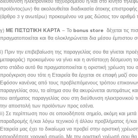
διεύθυνση ηλεκτρονικού ταχυδρομείου ή/και στο κινητό τηλέ
προϊόντος(ων) θα ακολουθείται διαδικασία άτοκης επιστροφή
(άρθρο 3 γ ανωτέρω) προκειμένου να μας δώσεις τον αριθμό τ
γ)
ΜΕ ΠΙΣΤΩΤΙΚΗ ΚΑΡΤΑ
– Το
bonus store
δέχεται τις π
πραγματοποιείται και θα ολοκληρώνεται δια μέσου έμπιστου 
i) Πριν την επιβεβαίωση της παραγγελίας σου θα γίνεται προ
μεταφοράς) προκειμένου να γίνει και η αντίστοιχη δέσμευση τ
στο στάδιο αυτό θα πραγματοποιείται η οριστική χρέωση του
προέγκριση σου τότε η Εταιρεία θα έρχεται σε επαφή μαζί σο
Εφόσον κανένας από τους προβλεπόμενους τρόπου επικοινωνία
παραγγελίας σου, το αίτημα σου θα ακυρώνεται αυτομάτως κα
του αιτήματος παραγγελίας σου στη διεύθυνση ηλεκτρονικού τ
την αποστολή των προϊόντων προς εσένα.
ii) Σε περίπτωση που σε οποιοδήποτε σημείο, ακόμη και μετά 
παραδρομής ή/και λόγω τεχνικού ή άλλου προβλήματος ή/και γι
Εταιρεία μας έχει το δικαίωμα να προβεί στην οριστική χρέω
οποιοδήποτε χρονικό σημείο. Με την οριστική χρέωσή σου θα 