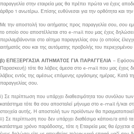
παραγγελία στην εταιρεία μας θα πρέπει πρώτα να έχεις αποδ
άρθρο 1 ανωτέρω. Επίσης ευθύνεσαι για την ορθότητα και την
Με την αποστολή του αιτήματος προς παραγγελία σου, σου εμφ
το οποίο σου αποστέλλεται στο e-mail που μας έχεις δηλώσε
περιλαμβάνονται στο αίτημα παραγγελίας σου (ο οποίος έλεγχο
αιτήματός σου και της αυτόματης προβολής του περιεχομένου τ
β) ΕΠΕΞΕΡΓΑΣΙΑ ΑΙΤΗΜΑΤΟΣ ΓΙΑ ΠΑΡΑΓΓΕΛΙΑ
– Εφόσον
Παρασκευή
) τότε θα λάβεις άμεσα στο e-mail που μας έχεις δ
λάβεις εντός της αμέσως επόμενης εργάσιμης ημέρας. Κατά τη
παραγγελίας σου.
i) Σε περίπτωση που υπάρχει διαθεσιμότητα του συνόλου των
κατάστημα τότε θα σου αποσταλεί μήνυμα στο e-mail ή/και στ
στοιχεία αυτής. Η αποστολή των προϊόντων θα πραγματοποιεί
ii) Σε περίπτωση που δεν υπάρχει διαθέσιμο κάποιο/α από τα
κατάστημα χρόνο παράδοσης, τότε η Εταιρεία μας θα έρχεται 
έχεις δηλώσει είτε με απευθείας τηλεφωνική επαφή μαζί σου 