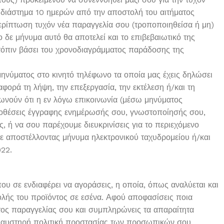
 διάστημα
10
ημερών από την αποστολή του αιτήματος
περίπτωση τυχόν νέα παραγγελία σου (τροποποιηθείσα ή μη)
 δε μήνυμα αυτό θα αποτελεί και το επιβεβαιωτικό της
ατόπιν βάσει του χρονοδιαγράμματος παράδοσης της
μηνύματος στο κινητό τηλέφωνο τα οποία μας έχεις δηλώσει
φορά τη λήψη, την επεξεργασία, την εκτέλεση ή/και τη
ωνούν ότι η εν λόγω επικοινωνία (μέσω μηνύματος
ϋποθέσεις έγγραφης ενημέρωσής σου, γνωστοποίησής σου,
, ή να σου παρέχουμε διευκρινίσεις για το περιεχόμενο
τε αποστέλλοντας μήνυμα ηλεκτρονικού ταχυδρομείου ή/και
22.
ου σε ενδιαφέρει να αγοράσεις, η οποία, όπως αναλύεται και
ολής του προϊόντος σε εσένα. Αφού αποφασίσεις ποια
ατος παραγγελίας σου και συμπληρώνεις τα απαραίτητα
ην αυστηρή πολιτική προστασίας των προσωπικών σου