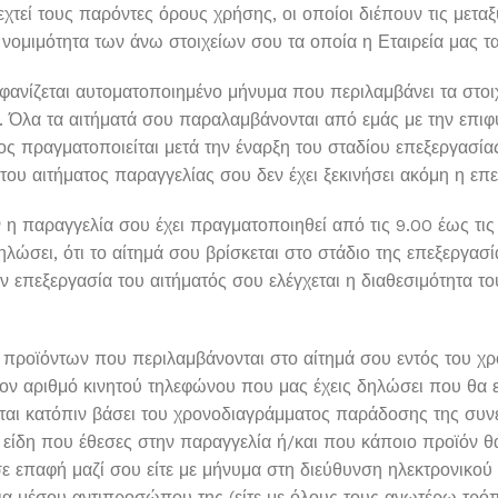
εχτεί τους παρόντες όρους χρήσης, οι οποίοι διέπουν τις μετ
 νομιμότητα των άνω στοιχείων σου τα οποία η Εταιρεία μας τ
ανίζεται αυτοματοποιημένο μήνυμα που περιλαμβάνει τα στοιχε
ι. Όλα τα αιτήματά σου παραλαμβάνονται από εμάς με την επι
ς πραγματοποιείται μετά την έναρξη του σταδίου επεξεργασίας
ου αιτήματος παραγγελίας σου δεν έχει ξεκινήσει ακόμη η επε
 η παραγγελία σου έχει πραγματοποιηθεί από τις
9.00 έως τις
ηλώσει, ότι το αίτημά σου βρίσκεται στο στάδιο της επεξεργασ
ν επεξεργασία του αιτήματός σου ελέγχεται η διαθεσιμότητα 
 προϊόντων που περιλαμβάνονται στο αίτημά σου εντός του χ
ον αριθμό κινητού τηλεφώνου που μας έχεις δηλώσει που θα ε
ται κατόπιν βάσει του χρονοδιαγράμματος παράδοσης της συνε
 είδη που έθεσες στην παραγγελία ή/και που κάποιο προϊόν θα
σε επαφή μαζί σου είτε με μήνυμα στη διεύθυνση ηλεκτρονικο
δια μέσου αντιπροσώπου της (είτε με όλους τους ανωτέρω τρόπ