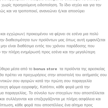
 χωρίς προηγούμενη ειδοποίηση. Το ίδιο ισχύει και για την
αθώς και να τροποποιεί, ανανεώνει ή/και αποσύρει
και εγχώριων) προκειμένου να φέρνει σε εσένα μια πολύ
 την διαθεσιμότητα των προϊόντων μας όπως αυτή εμφανίζεται
α μην είναι διαθέσιμο εντός του χρόνου παράδοσης που
πό την πλήρη ενημέρωσή προς εσένα και την μεγαλύτερη
λεύθερα μέσα από το
bonus store
τα προϊόντα της αρεσκείας
 θα πρέπει να προχωρήσεις στην αποστολή του αιτήματός σου
λλοντικών σου αγορών κατά την πρώτη σου παραγγελία
οιχη φόρμα εγγραφής. Κατόπιν, κάθε φορά μετά την
μα παραγγελίας. Το σύνολο των στοιχείων που αποστέλλεται
αι συλλέγονται και επεξεργάζονται με πλήρη ασφάλεια και
ρίπτωση, κάθε φορά που αποστέλλεις ένα αίτημα προς