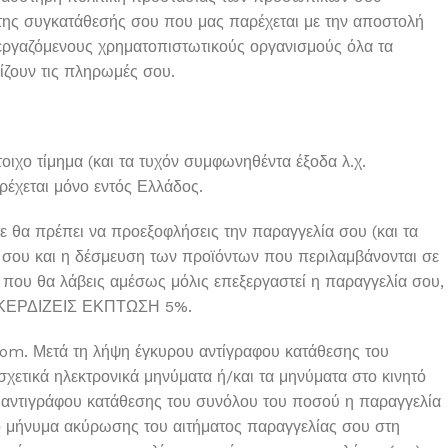
ν της συγκατάθεσής σου που μας παρέχεται με την αποστολή
υνεργαζόμενους χρηματοπιστωτικούς οργανισμούς όλα τα
ίζουν τις πληρωμές σου.
οιχο τίμημα (και τα τυχόν συμφωνηθέντα έξοδα λ.χ.
έχεται μόνο εντός Ελλάδος.
ε θα πρέπει να προεξοφλήσεις την παραγγελία σου (και τα
ς σου και η δέσμευση των προϊόντων που περιλαμβάνονται σε
 που θα λάβεις αμέσως μόλις επεξεργαστεί η παραγγελία σου,
 ΚΕΡΔΙΖΕΙΣ ΕΚΠΤΩΣΗ 5%.
com
. Μετά τη λήψη έγκυρου αντίγραφου κατάθεσης του
σχετικά ηλεκτρονικά μηνύματα ή/και τα μηνύματα στο κινητό
αντιγράφου κατάθεσης του συνόλου του ποσού η παραγγελία
ό μήνυμα ακύρωσης του αιτήματος παραγγελίας σου στη