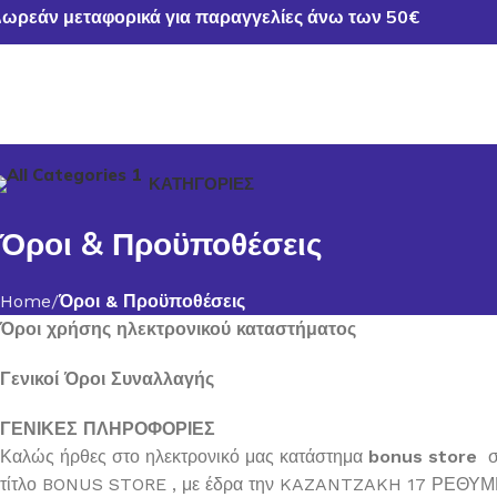
ωρεάν μεταφορικά για παραγγελίες άνω των 50€
ΚΑΤΗΓΟΡΙΕΣ
Όροι & Προϋποθέσεις
Home
Όροι & Προϋποθέσεις
Όροι χρήσης ηλεκτρονικού καταστήματος
Γενικοί Όροι Συναλλαγής
ΓΕΝΙΚΕΣ ΠΛΗΡΟΦΟΡΙΕΣ
Καλώς ήρθες στο ηλεκτρονικό μας κατάστημα
bonus store
σ
τίτλο
BONUS STORE
, με έδρα
την KAZANTZAKH 17 ΡΕΘΥΜ