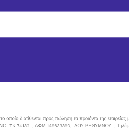
το οποίο διατίθενται προς πώληση τα προϊόντα της εταιρείας
ΝΟ TK 74132
, ΑΦΜ 149633390
,
ΔΟΥ ΡΕΘΥΜΝΟΥ
,
Τηλέ