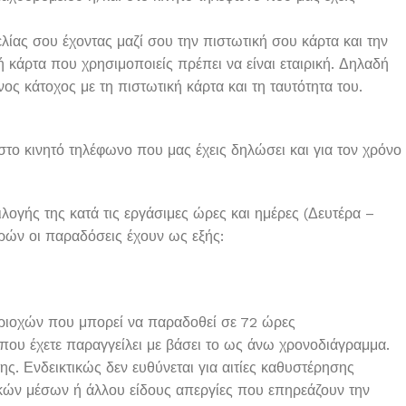
ίας σου έχοντας μαζί σου την πιστωτική σου κάρτα και την
ή κάρτα που χρησιμοποιείς πρέπει να είναι εταιρική. Δηλαδή
νος κάτοχος με τη πιστωτική κάρτα και τη ταυτότητα του.
το κινητό τηλέφωνο που μας έχεις δηλώσει και για τον χρόνο
ογής της κατά τις εργάσιμες ώρες και ημέρες (
Δευτέρα –
ρών οι παραδόσεις έχουν ως εξής:
ριοχών που μπορεί να παραδοθεί σε
72
ώρες
 που έχετε παραγγείλει με βάσει το ως άνω χρονοδιάγραμμα.
ς. Ενδεικτικώς δεν ευθύνεται για αιτίες καθυστέρησης
κών μέσων ή άλλου είδους απεργίες που επηρεάζουν την