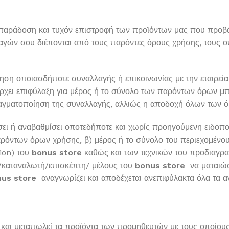
αράδοση και τυχόν επιστροφή των προϊόντων μας που προβά
ών σου διέπονται από τους παρόντες όρους χρήσης, τους οπ
ηση οποιασδήποτε συναλλαγής ή επικοινωνίας με την εταιρεί
ει επιφύλαξη για μέρος ή το σύνολο των παρόντων όρων μπορ
γματοποίηση της συναλλαγής, αλλιώς η αποδοχή όλων των όρ
εώσει ή αναβαθμίσει οποτεδήποτε και χωρίς προηγούμενη ειδο
παρόντων όρων χρήσης, β) μέρος ή το σύνολο του περιεχομένο
tion) του
bonus store
καθώς και των τεχνικών του προδιαγρα
η/καταναλωτή/επισκέπτη/ μέλους του
bonus store
να ματαιώσ
nus store
αναγνωρίζει και αποδέχεται ανεπιφύλακτα όλα τα
και μεταπωλεί τα προϊόντα των προμηθευτών με τους οποίους σ