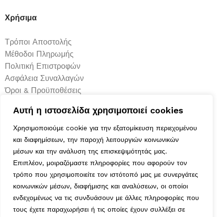
Χρήσιμα
Τρόποι Αποστολής
Μέθοδοι Πληρωμής
Πολιτική Επιστροφών
Ασφάλεια Συναλλαγών
Όροι & Προϋποθέσεις
Αναζήτηση Αποστολής
Αυτή η ιστοσελίδα χρησιμοποιεί cookies
Χρησιμοποιούμε cookie για την εξατομίκευση περιεχομένου
Ωράριο Λειτουργίας
και διαφημίσεων, την παροχή λειτουργιών κοινωνικών
μέσων και την ανάλυση της επισκεψιμότητάς μας.
Δευτέρα : 9:00-14:30
Επιπλέον, μοιραζόμαστε πληροφορίες που αφορούν τον
Τρίτη : 9:00-14:30, 18:00-21:00
τρόπο που χρησιμοποιείτε τον ιστότοπό μας με συνεργάτες
Τετάρτη : 9:00-14:30
κοινωνικών μέσων, διαφήμισης και αναλύσεων, οι οποίοι
Πέμπτη : 9:00-14:30, 18:00-21:00
ενδεχομένως να τις συνδυάσουν με άλλες πληροφορίες που
Παρασκευή : 9:00-14:30, 18:00-21:00
τους έχετε παραχωρήσει ή τις οποίες έχουν συλλέξει σε
Σάββατο : 9:00-14:30