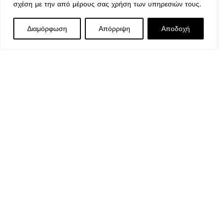
σχέση με την από μέρους σας χρήση των υπηρεσιών τους.
Κυριακή : Κλειστά
Διαμόρφωση
Απόρριψη
Αποδοχή
© 2026 GATE GROUP – All rights reserved. Κατασκεύαστη
από την
GATE Digital
Αριθμός ΓΕΜΗ. : 122773327000
Αυτός ο ιστότοπος συμμορφώνεται με τον GDPR και
χρησιμοποιεί το Google Analytics για τη συλλογή μη-
προσωπικών δεδομένων με σκοπό τη βελτίωση της εμπειρία
χρήσης.
Αγαλβάνιστο Τραπέζι Καφενείου Σκελετός Σίδερο
Μασίφ
69,90
€