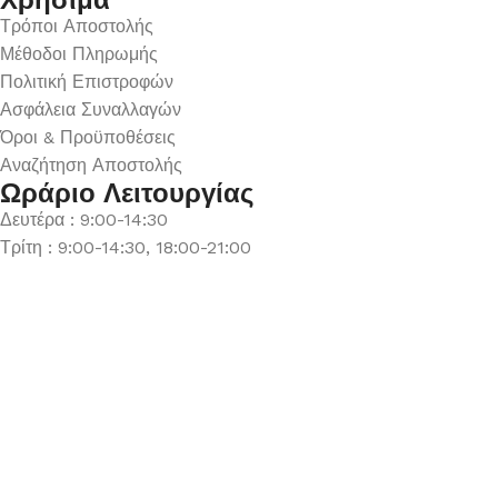
Τρόποι Αποστολής
Μέθοδοι Πληρωμής
Πολιτική Επιστροφών
Ασφάλεια Συναλλαγών
Όροι & Προϋποθέσεις
Αναζήτηση Αποστολής
Ωράριο Λειτουργίας
Δευτέρα : 9:00-14:30
Τρίτη : 9:00-14:30, 18:00-21:00
Τετάρτη : 9:00-14:30
Πέμπτη : 9:00-14:30, 18:00-21:00
Παρασκευή : 9:00-14:30, 18:00-21:00
Σάββατο : 9:00-14:30
Κυριακή : Κλειστά
© 2026 GATE GROUP – All rights reserved. Κατασκεύαστηκε
από την
GATE Digital
Αριθμός ΓΕΜΗ. : 122773327000
Αυτός ο ιστότοπος συμμορφώνεται με τον GDPR και