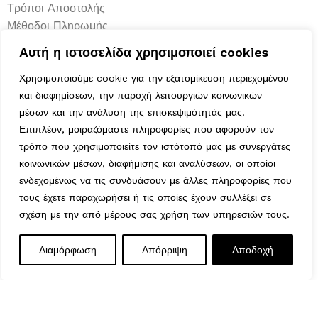
Τρόποι Αποστολής
Μέθοδοι Πληρωμής
Πολιτική Επιστροφών
Αυτή η ιστοσελίδα χρησιμοποιεί cookies
Ασφάλεια Συναλλαγών
Όροι & Προϋποθέσεις
Χρησιμοποιούμε cookie για την εξατομίκευση περιεχομένου
και διαφημίσεων, την παροχή λειτουργιών κοινωνικών
Αναζήτηση Αποστολής
μέσων και την ανάλυση της επισκεψιμότητάς μας.
Επιπλέον, μοιραζόμαστε πληροφορίες που αφορούν τον
Ωράριο Λειτουργίας
τρόπο που χρησιμοποιείτε τον ιστότοπό μας με συνεργάτες
κοινωνικών μέσων, διαφήμισης και αναλύσεων, οι οποίοι
Δευτέρα : 9:00-14:30
ενδεχομένως να τις συνδυάσουν με άλλες πληροφορίες που
Τρίτη : 9:00-14:30, 18:00-21:00
τους έχετε παραχωρήσει ή τις οποίες έχουν συλλέξει σε
Τετάρτη : 9:00-14:30
σχέση με την από μέρους σας χρήση των υπηρεσιών τους.
Πέμπτη : 9:00-14:30, 18:00-21:00
Παρασκευή : 9:00-14:30, 18:00-21:00
ΜΠΕΖ ΚΕΡΑΜΙΚΟ ΡΟΔΙ
Διαμόρφωση
Απόρριψη
Αποδοχή
0
8,90
€
Εξαντλημένο
Φ14ΕΚ
Σάββατο : 9:00-14:30
Μενού
Wishlist
Καλάθι
Κυριακή : Κλειστά