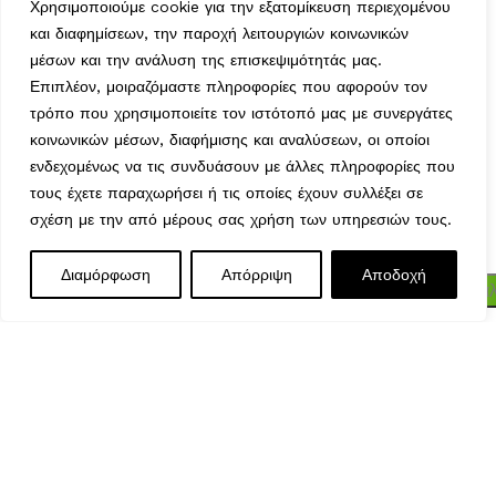
Τα Αγαπημένα μου
Χρησιμοποιούμε cookie για την εξατομίκευση περιεχομένου
Χρήσιμα
και διαφημίσεων, την παροχή λειτουργιών κοινωνικών
Τρόποι Αποστολής
μέσων και την ανάλυση της επισκεψιμότητάς μας.
Μέθοδοι Πληρωμής
Επιπλέον, μοιραζόμαστε πληροφορίες που αφορούν τον
Πολιτική Επιστροφών
τρόπο που χρησιμοποιείτε τον ιστότοπό μας με συνεργάτες
κοινωνικών μέσων, διαφήμισης και αναλύσεων, οι οποίοι
Ασφάλεια Συναλλαγών
ενδεχομένως να τις συνδυάσουν με άλλες πληροφορίες που
Όροι & Προϋποθέσεις
τους έχετε παραχωρήσει ή τις οποίες έχουν συλλέξει σε
Αναζήτηση Αποστολής
Ωράριο Λειτουργίας
σχέση με την από μέρους σας χρήση των υπηρεσιών τους.
Δευτέρα : 9:00-14:30
Μπλέ Στοιβαζόμενη
Ξαπλώστρα Παραλίας 5
Διαμόρφωση
Απόρριψη
Αποδοχή
Τρίτη : 9:00-14:30, 18:00-21:00
99,90
€
Προσθήκη στο καλ
Θέσεων 195 x 60 x
Τετάρτη : 9:00-14:30
Μενού
Wishlist
Καλάθι
29(h)cm
Αγορά τώρα
Πέμπτη : 9:00-14:30, 18:00-21:00
Παρασκευή : 9:00-14:30, 18:00-21:00
Σάββατο : 9:00-14:30
Κυριακή : Κλειστά
© 2026 GATE GROUP – All rights reserved. Κατασκεύαστηκε
από την
GATE Digital