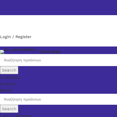
Login / Register
ΚΑΤΗΓΟΡΙΕΣ
Search
0
Wishlist
0
items
0,00
€
Μενού
Search
Login / Register