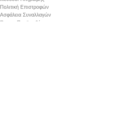
Πολιτική Επιστροφών
Ασφάλεια Συναλλαγών
Όροι & Προϋποθέσεις
Αναζήτηση Αποστολής
Ωράριο Λειτουργίας
Δευτέρα : 9:00-14:30
Τρίτη : 9:00-14:30, 18:00-21:00
Τετάρτη : 9:00-14:30
Πέμπτη : 9:00-14:30, 18:00-21:00
Παρασκευή : 9:00-14:30, 18:00-21:00
Σάββατο : 9:00-14:30
Κυριακή : Κλειστά
© 2026 GATE GROUP – All rights reserved. Κατασκεύαστηκ
Αριθμός ΓΕΜΗ. : 122773327000
Αυτός ο ιστότοπος συμμορφώνεται με τον GDPR και χρησιμοπο