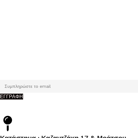
Εγγραφή
Κάντε εγγραφή και κερδίστε 5% έκπτωση στην πρώτη σας
παραγγελία.
ΕΓΓΡΑΦΗ
Κατάστημα : Καζαντζάκη 17 & Μοάτσου,