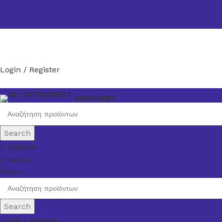
Login / Register
ΚΑΤΗΓΟΡΙΕΣ
Search
0
Wishlist
0
items
0,00
€
Μενού
Search
Login / Register