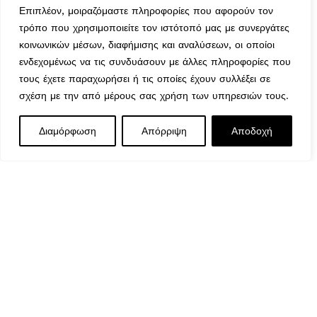
Ασφάλεια Συναλλαγών
Επιπλέον, μοιραζόμαστε πληροφορίες που αφορούν τον
Όροι & Προϋποθέσεις
τρόπο που χρησιμοποιείτε τον ιστότοπό μας με συνεργάτες
Αναζήτηση Αποστολής
κοινωνικών μέσων, διαφήμισης και αναλύσεων, οι οποίοι
ενδεχομένως να τις συνδυάσουν με άλλες πληροφορίες που
Ωράριο Λειτουργίας
τους έχετε παραχωρήσει ή τις οποίες έχουν συλλέξει σε
σχέση με την από μέρους σας χρήση των υπηρεσιών τους.
Δευτέρα : 9:00-14:30
ΧΡΙΣΤΟΥΓΕΝΝΙΑΤΙΚΗ
Διαμόρφωση
Απόρριψη
Αποδοχή
Τρίτη : 9:00-14:30, 18:00-21:00
0
ΠΑΡΑΣΤΑΣΗ CANDY ΜΕ
9,90
€
Εξαντλημένο
ΦΩΣ 10.7X15CM
Τετάρτη : 9:00-14:30
Μενού
Wishlist
Καλάθι
Πέμπτη : 9:00-14:30, 18:00-21:00
Παρασκευή : 9:00-14:30, 18:00-21:00
Σάββατο : 9:00-14:30
Κυριακή : Κλειστά
© 2026 GATE GROUP – All rights reserved. Κατασκεύαστη
από την
GATE Digital