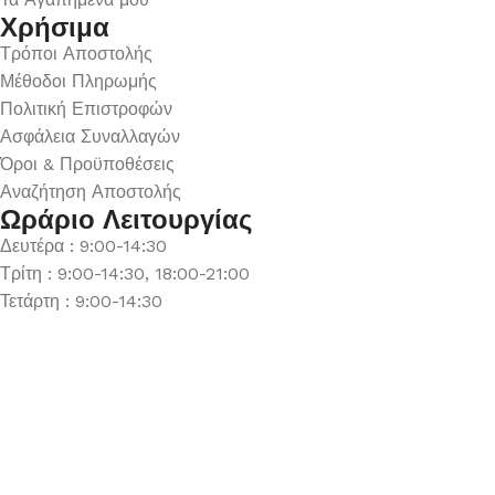
Χρήσιμα
Τρόποι Αποστολής
Μέθοδοι Πληρωμής
Πολιτική Επιστροφών
Ασφάλεια Συναλλαγών
Όροι & Προϋποθέσεις
Αναζήτηση Αποστολής
Ωράριο Λειτουργίας
Δευτέρα : 9:00-14:30
Τρίτη : 9:00-14:30, 18:00-21:00
Τετάρτη : 9:00-14:30
Πέμπτη : 9:00-14:30, 18:00-21:00
Παρασκευή : 9:00-14:30, 18:00-21:00
Σάββατο : 9:00-14:30
Κυριακή : Κλειστά
© 2026 GATE GROUP – All rights reserved. Κατασκεύαστηκε
από την
GATE Digital
Αριθμός ΓΕΜΗ. : 122773327000