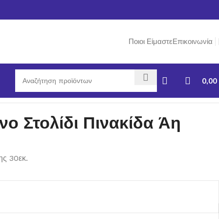
Ποιοι Είμαστε
Επικοινωνία
0,00
ς 2σχ. 30εκ.
νο Στολίδι Πινακίδα Άη
ης 30εκ.