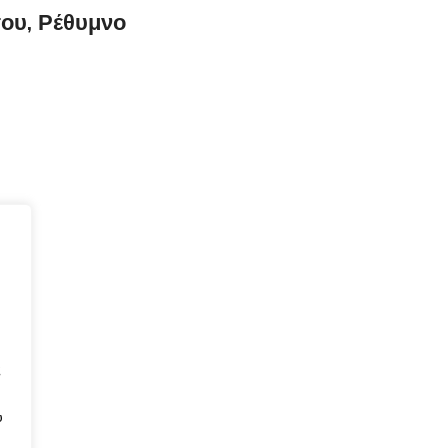
ου, Ρέθυμνο
ς
υ