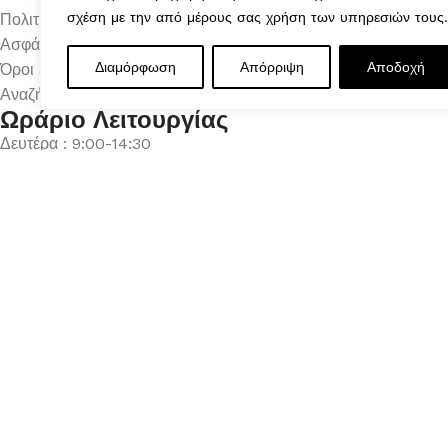
σχέση με την από μέρους σας χρήση των υπηρεσιών τους.
Πολιτική Επιστροφών
Ασφάλεια Συναλλαγών
Διαμόρφωση
Απόρριψη
Αποδοχή
Όροι & Προϋποθέσεις
Αναζήτηση Αποστολής
Ωράριο Λειτουργίας
Δευτέρα : 9:00-14:30
Τρίτη : 9:00-14:30, 18:00-21:00
Τετάρτη : 9:00-14:30
Πέμπτη : 9:00-14:30, 18:00-21:00
Παρασκευή : 9:00-14:30, 18:00-21:00
Σάββατο : 9:00-14:30
Κυριακή : Κλειστά
© 2026 GATE GROUP – All rights reserved. Κατασκεύαστηκ
Αριθμός ΓΕΜΗ. : 122773327000
Αυτός ο ιστότοπος συμμορφώνεται με τον GDPR και χρησιμοπο