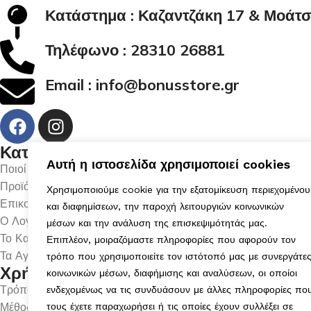
Κατάστημα : Καζαντζάκη 17 & Μοάτσ
Τηλέφωνο :
28310 26881
Email :
info@bonusstore.gr
Κατηγορίες
Αυτή η ιστοσελίδα χρησιμοποιεί cookies
Ποιοί Είμαστε
Προϊόντα
Χρησιμοποιούμε cookie για την εξατομίκευση περιεχομένου
Επικοινωνία
και διαφημίσεων, την παροχή λειτουργιών κοινωνικών
Ο Λογαριασμός μου
μέσων και την ανάλυση της επισκεψιμότητάς μας.
Το Καλάθι μου
Επιπλέον, μοιραζόμαστε πληροφορίες που αφορούν τον
Τα Αγαπημένα μου
τρόπο που χρησιμοποιείτε τον ιστότοπό μας με συνεργάτε
Χρήσιμα
κοινωνικών μέσων, διαφήμισης και αναλύσεων, οι οποίοι
Τρόποι Αποστολής
ενδεχομένως να τις συνδυάσουν με άλλες πληροφορίες πο
Μέθοδοι Πληρωμής
τους έχετε παραχωρήσει ή τις οποίες έχουν συλλέξει σε