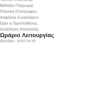
Μέθοδοι Πληρωμής
Πολιτική Επιστροφών
Ασφάλεια Συναλλαγών
Όροι & Προϋποθέσεις
Αναζήτηση Αποστολής
Ωράριο Λειτουργίας
Δευτέρα : 9:00-14:30
Τρίτη : 9:00-14:30, 18:00-21:00
Τετάρτη : 9:00-14:30
Πέμπτη : 9:00-14:30, 18:00-21:00
Παρασκευή : 9:00-14:30, 18:00-21:00
Σάββατο : 9:00-14:30
Κυριακή : Κλειστά
© 2026 GATE GROUP – All rights reserved. Κατασκεύαστηκ
Αριθμός ΓΕΜΗ. : 122773327000
Αυτός ο ιστότοπος συμμορφώνεται με τον GDPR και χρησιμοπο