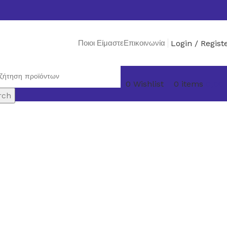
Ποιοι Είμαστε
Επικοινωνία
Login / Regist
0
Wishlist
0
items
0,00
rch