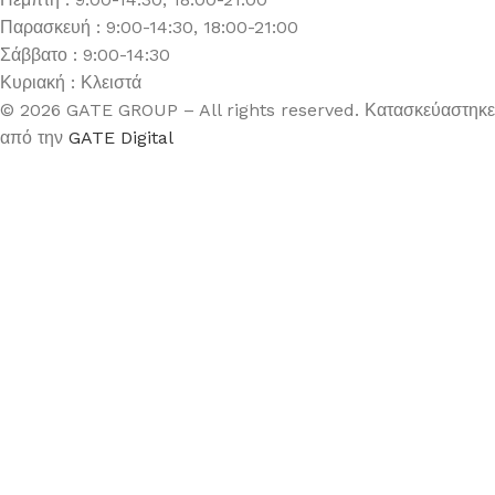
Παρασκευή : 9:00-14:30, 18:00-21:00
Σάββατο : 9:00-14:30
Κυριακή : Κλειστά
© 2026 GATE GROUP – All rights reserved. Κατασκεύαστηκε
από την
GATE Digital
Αριθμός ΓΕΜΗ. : 122773327000
Αυτός ο ιστότοπος συμμορφώνεται με τον GDPR και
χρησιμοποιεί το Google Analytics για τη συλλογή μη-
προσωπικών δεδομένων με σκοπό τη βελτίωση της εμπειρίας
χρήσης.
ΔΕΝΔΡΟ PRE LIT SLIM FLOCKED CAROLINA ΡΙΝΕ
210ΕΚ ΜΕ 300 LED ΛΕΥΚΑ ΛΑΜΠΑΚΙΑ
229,90
€
Εξαντλημένο