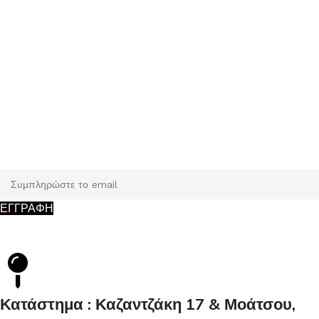
Εγγραφή
Κάντε εγγραφή και κερδίστε 5% έκπτωση στην πρώτη σας
παραγγελία.
ΕΓΓΡΑΦΗ
Κατάστημα : Καζαντζάκη 17 & Μοάτσου,