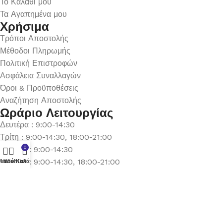
Το Καλάθι μου
Τα Αγαπημένα μου
Χρήσιμα
Τρόποι Αποστολής
Μέθοδοι Πληρωμής
Πολιτική Επιστροφών
Ασφάλεια Συναλλαγών
Όροι & Προϋποθέσεις
Αναζήτηση Αποστολής
Ωράριο Λειτουργίας
Δευτέρα : 9:00-14:30
Τρίτη : 9:00-14:30, 18:00-21:00
Τετάρτη : 9:00-14:30
0
Πέμπτη : 9:00-14:30, 18:00-21:00
Μενού
Wishlist
Καλάθι
Παρασκευή : 9:00-14:30, 18:00-21:00
Σάββατο : 9:00-14:30
Κυριακή : Κλειστά
© 2026 GATE GROUP – All rights reserved. Κατασκεύαστηκε