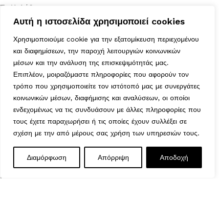
Το Καλάθι μου
Τα Αγαπημένα μου
Αυτή η ιστοσελίδα χρησιμοποιεί cookies
Χρήσιμα
Χρησιμοποιούμε cookie για την εξατομίκευση περιεχομένου
Τρόποι Αποστολής
και διαφημίσεων, την παροχή λειτουργιών κοινωνικών
Μέθοδοι Πληρωμής
μέσων και την ανάλυση της επισκεψιμότητάς μας.
Πολιτική Επιστροφών
Επιπλέον, μοιραζόμαστε πληροφορίες που αφορούν τον
Ασφάλεια Συναλλαγών
τρόπο που χρησιμοποιείτε τον ιστότοπό μας με συνεργάτες
Όροι & Προϋποθέσεις
κοινωνικών μέσων, διαφήμισης και αναλύσεων, οι οποίοι
Αναζήτηση Αποστολής
ενδεχομένως να τις συνδυάσουν με άλλες πληροφορίες που
Ωράριο Λειτουργίας
τους έχετε παραχωρήσει ή τις οποίες έχουν συλλέξει σε
Δευτέρα : 9:00-14:30
σχέση με την από μέρους σας χρήση των υπηρεσιών τους.
Τρίτη : 9:00-14:30, 18:00-21:00
Τετάρτη : 9:00-14:30
Διαμόρφωση
Απόρριψη
Αποδοχή
Πέμπτη : 9:00-14:30, 18:00-21:00
Παρασκευή : 9:00-14:30, 18:00-21:00
Σάββατο : 9:00-14:30
Κυριακή : Κλειστά
© 2026 GATE GROUP – All rights reserved. Κατασκεύαστηκε