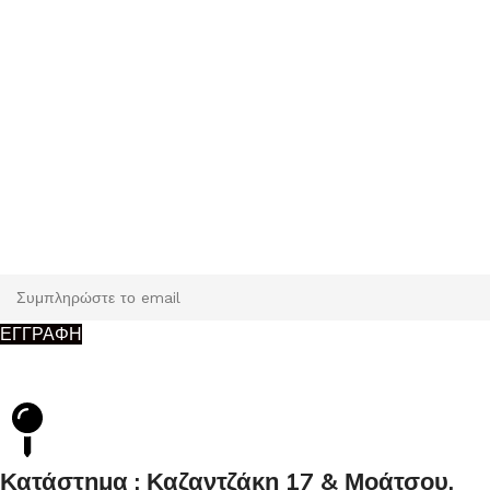
Εγγραφή
Κάντε εγγραφή και κερδίστε 5% έκπτωση στην πρώτη σας
παραγγελία.
ΕΓΓΡΑΦΗ
Κατάστημα : Καζαντζάκη 17 & Μοάτσου,