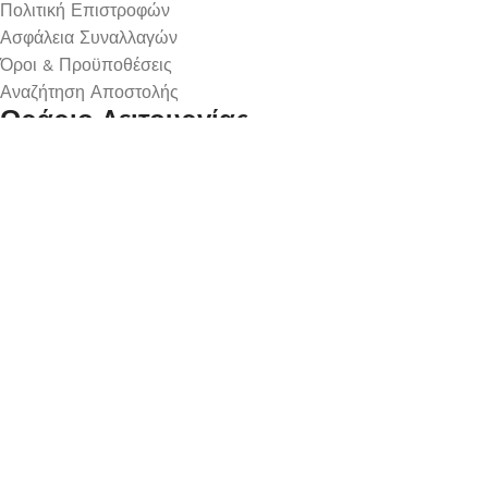
Πολιτική Επιστροφών
Ασφάλεια Συναλλαγών
Όροι & Προϋποθέσεις
Αναζήτηση Αποστολής
Ωράριο Λειτουργίας
Δευτέρα : 9:00-14:30
Τρίτη : 9:00-14:30, 18:00-21:00
Τετάρτη : 9:00-14:30
Πέμπτη : 9:00-14:30, 18:00-21:00
Παρασκευή : 9:00-14:30, 18:00-21:00
Σάββατο : 9:00-14:30
Κυριακή : Κλειστά
© 2026 GATE GROUP – All rights reserved. Κατασκεύαστηκ
Αριθμός ΓΕΜΗ. : 122773327000
Αυτός ο ιστότοπος συμμορφώνεται με τον GDPR και χρησιμοπο