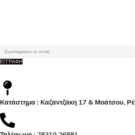
Εγγραφή
Κάντε εγγραφή και κερδίστε 5% έκπτωση στην πρώτη σας παρ
ΕΓΓΡΑΦΗ
Κατάστημα : Καζαντζάκη 17 & Μοάτσου, Ρ
Τηλέφωνο :
28310 26881