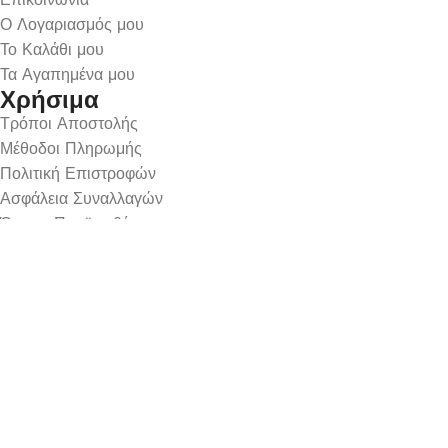
Ο Λογαριασμός μου
Το Καλάθι μου
Τα Αγαπημένα μου
Χρήσιμα
Τρόποι Αποστολής
Μέθοδοι Πληρωμής
Πολιτική Επιστροφών
Ασφάλεια Συναλλαγών
Όροι & Προϋποθέσεις
Αναζήτηση Αποστολής
Ωράριο Λειτουργίας
Δευτέρα : 9:00-14:30
Τρίτη : 9:00-14:30, 18:00-21:00
Τετάρτη : 9:00-14:30
Πέμπτη : 9:00-14:30, 18:00-21:00
Παρασκευή : 9:00-14:30, 18:00-21:00
Σάββατο : 9:00-14:30
Κυριακή : Κλειστά