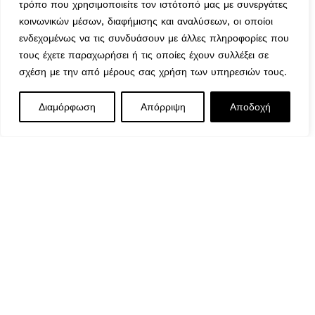
Τρόποι Αποστολής
τρόπο που χρησιμοποιείτε τον ιστότοπό μας με συνεργάτες
Μέθοδοι Πληρωμής
κοινωνικών μέσων, διαφήμισης και αναλύσεων, οι οποίοι
Πολιτική Επιστροφών
ενδεχομένως να τις συνδυάσουν με άλλες πληροφορίες που
τους έχετε παραχωρήσει ή τις οποίες έχουν συλλέξει σε
Ασφάλεια Συναλλαγών
σχέση με την από μέρους σας χρήση των υπηρεσιών τους.
Όροι & Προϋποθέσεις
Αναζήτηση Αποστολής
Ωράριο Λειτουργίας
Διαμόρφωση
Απόρριψη
Αποδοχή
Δευτέρα : 9:00-14:30
Τρίτη : 9:00-14:30, 18:00-21:00
Τετάρτη : 9:00-14:30
Πέμπτη : 9:00-14:30, 18:00-21:00
Παρασκευή : 9:00-14:30, 18:00-21:00
Σάββατο : 9:00-14:30
Κυριακή : Κλειστά
© 2026 GATE GROUP – All rights reserved. Κατασκεύαστηκε
από την
GATE Digital
Αριθμός ΓΕΜΗ. : 122773327000
Αυτός ο ιστότοπος συμμορφώνεται με τον GDPR και