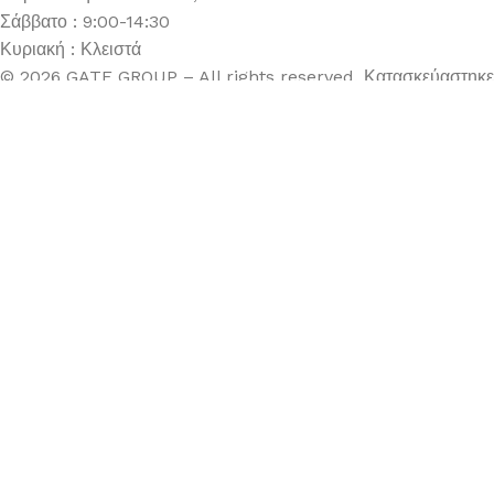
Σάββατο : 9:00-14:30
Κυριακή : Κλειστά
© 2026 GATE GROUP – All rights reserved. Κατασκεύαστηκε
από την
GATE Digital
Αριθμός ΓΕΜΗ. : 122773327000
Αυτός ο ιστότοπος συμμορφώνεται με τον GDPR και
χρησιμοποιεί το Google Analytics για τη συλλογή μη-
προσωπικών δεδομένων με σκοπό τη βελτίωση της εμπειρίας
χρήσης.
ΦΩΤΙΖΟΜΕΝΟ ΧΩΡΙΟ ΜΕ ΑΓΙΟ ΒΑΣΙΛΗ ΠΟΥ
ΚΙΝΕΙΤΑΙ 24Χ15Χ17ΕΚ ΜΠΑΤΑΡΙΑΣ
29,90
€
Εξαντλημένο