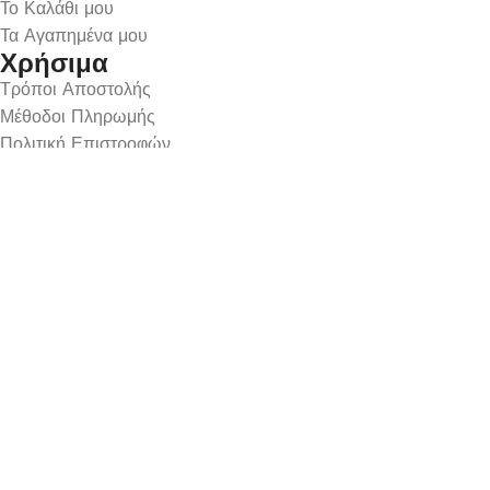
Το Καλάθι μου
Τα Αγαπημένα μου
Χρήσιμα
Τρόποι Αποστολής
Μέθοδοι Πληρωμής
Πολιτική Επιστροφών
Ασφάλεια Συναλλαγών
Όροι & Προϋποθέσεις
Αναζήτηση Αποστολής
Ωράριο Λειτουργίας
Δευτέρα : 9:00-14:30
Τρίτη : 9:00-14:30, 18:00-21:00
Τετάρτη : 9:00-14:30
Πέμπτη : 9:00-14:30, 18:00-21:00
Παρασκευή : 9:00-14:30, 18:00-21:00
Σάββατο : 9:00-14:30
Κυριακή : Κλειστά
© 2026 GATE GROUP – All rights reserved. Κατασκεύαστηκ