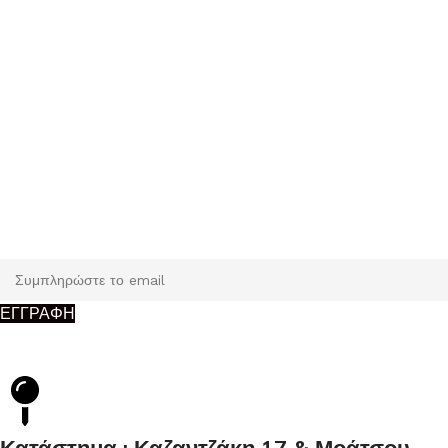
Εγγραφή
Κάντε εγγραφή και κερδίστε 5% έκπτωση στην πρώτη σας
παραγγελία.
ΕΓΓΡΑΦΗ
Κατάστημα : Καζαντζάκη 17 & Μοάτσου,