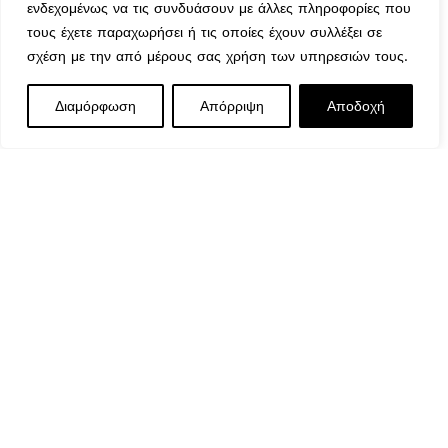
Μέθοδοι Πληρωμής
ενδεχομένως να τις συνδυάσουν με άλλες πληροφορίες που
Πολιτική Επιστροφών
τους έχετε παραχωρήσει ή τις οποίες έχουν συλλέξει σε
Ασφάλεια Συναλλαγών
σχέση με την από μέρους σας χρήση των υπηρεσιών τους.
Όροι & Προϋποθέσεις
Αναζήτηση Αποστολής
Διαμόρφωση
Απόρριψη
Αποδοχή
Ωράριο Λειτουργίας
Δευτέρα : 9:00-14:30
Τρίτη : 9:00-14:30, 18:00-21:00
Τετάρτη : 9:00-14:30
Πέμπτη : 9:00-14:30, 18:00-21:00
Παρασκευή : 9:00-14:30, 18:00-21:00
Σάββατο : 9:00-14:30
Κυριακή : Κλειστά
© 2026 GATE GROUP – All rights reserved. Κατασκεύαστηκε
από την
GATE Digital
Αριθμός ΓΕΜΗ. : 122773327000
Αυτός ο ιστότοπος συμμορφώνεται με τον GDPR και
χρησιμοποιεί το Google Analytics για τη συλλογή μη-