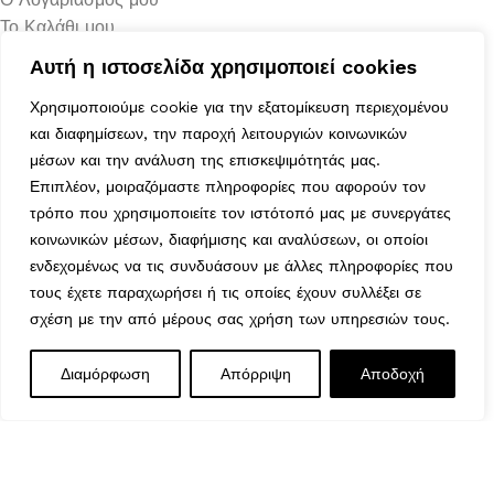
Το Καλάθι μου
Τα Αγαπημένα μου
Αυτή η ιστοσελίδα χρησιμοποιεί cookies
Χρήσιμα
Τρόποι Αποστολής
Χρησιμοποιούμε cookie για την εξατομίκευση περιεχομένου
και διαφημίσεων, την παροχή λειτουργιών κοινωνικών
Μέθοδοι Πληρωμής
μέσων και την ανάλυση της επισκεψιμότητάς μας.
Πολιτική Επιστροφών
Επιπλέον, μοιραζόμαστε πληροφορίες που αφορούν τον
Ασφάλεια Συναλλαγών
τρόπο που χρησιμοποιείτε τον ιστότοπό μας με συνεργάτες
Όροι & Προϋποθέσεις
κοινωνικών μέσων, διαφήμισης και αναλύσεων, οι οποίοι
Αναζήτηση Αποστολής
Ωράριο Λειτουργίας
ενδεχομένως να τις συνδυάσουν με άλλες πληροφορίες που
τους έχετε παραχωρήσει ή τις οποίες έχουν συλλέξει σε
Δευτέρα : 9:00-14:30
σχέση με την από μέρους σας χρήση των υπηρεσιών τους.
Τρίτη : 9:00-14:30, 18:00-21:00
Τετάρτη : 9:00-14:30
Διαμόρφωση
Απόρριψη
Αποδοχή
Πέμπτη : 9:00-14:30, 18:00-21:00
Παρασκευή : 9:00-14:30, 18:00-21:00
Σάββατο : 9:00-14:30
Κυριακή : Κλειστά
© 2026 GATE GROUP – All rights reserved. Κατασκεύαστηκε