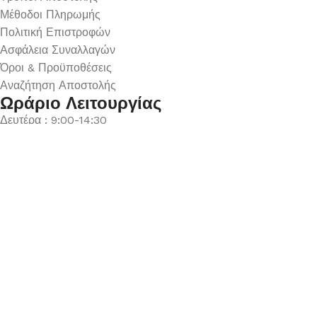
Μέθοδοι Πληρωμής
Πολιτική Επιστροφών
Ασφάλεια Συναλλαγών
Όροι & Προϋποθέσεις
Αναζήτηση Αποστολής
Ωράριο Λειτουργίας
Δευτέρα : 9:00-14:30
Τρίτη : 9:00-14:30, 18:00-21:00
Τετάρτη : 9:00-14:30
Πέμπτη : 9:00-14:30, 18:00-21:00
Παρασκευή : 9:00-14:30, 18:00-21:00
Σάββατο : 9:00-14:30
Κυριακή : Κλειστά
© 2026 GATE GROUP – All rights reserved. Κατασκεύαστηκε
από την
GATE Digital
Αριθμός ΓΕΜΗ. : 122773327000
Αυτός ο ιστότοπος συμμορφώνεται με τον GDPR και
χρησιμοποιεί το Google Analytics για τη συλλογή μη-