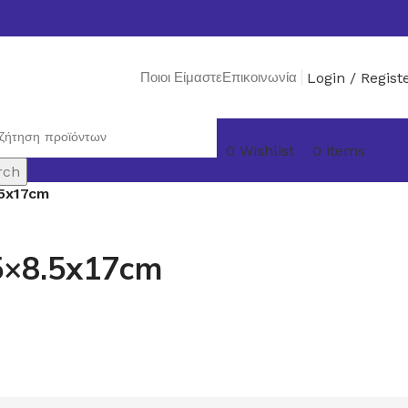
Ποιοι Είμαστε
Επικοινωνία
Login / Regist
0
Wishlist
0
items
0,00
rch
5x17cm
5×8.5x17cm