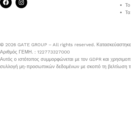
Το
Τα
© 2026 GATE GROUP – All rights reserved. Κατασκεύαστηκ
Αριθμός ΓΕΜΗ. : 122773327000
Αυτός ο ιστότοπος συμμορφώνεται με τον GDPR και χρησιμοποι
συλλογή μη-προσωπικών δεδομένων με σκοπό τη βελτίωση τη
ΓΛΑΣΤΡΑΚΙ ΜΕ ΠΡΑΣΙΝΑΔΑ ΣΕ ΜΑΥΡΟ ΠΛΑΣΤΙΚΟ 
6,90
€