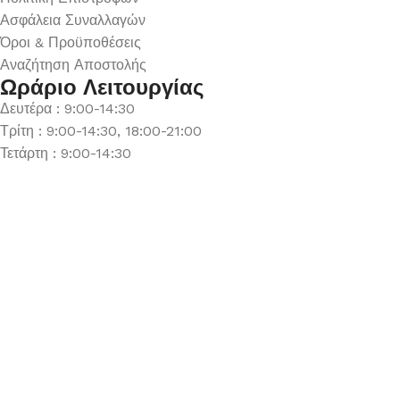
Ασφάλεια Συναλλαγών
Όροι & Προϋποθέσεις
Αναζήτηση Αποστολής
Ωράριο Λειτουργίας
Δευτέρα : 9:00-14:30
Τρίτη : 9:00-14:30, 18:00-21:00
Τετάρτη : 9:00-14:30
Πέμπτη : 9:00-14:30, 18:00-21:00
Παρασκευή : 9:00-14:30, 18:00-21:00
Σάββατο : 9:00-14:30
Κυριακή : Κλειστά
© 2026 GATE GROUP – All rights reserved. Κατασκεύαστηκ
Αριθμός ΓΕΜΗ. : 122773327000
Αυτός ο ιστότοπος συμμορφώνεται με τον GDPR και χρησιμοπο