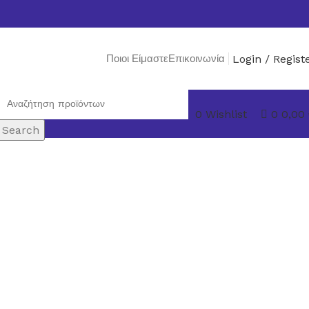
Ποιοι Είμαστε
Επικοινωνία
Login / Regist
0
Wishlist
0
0,00
Search