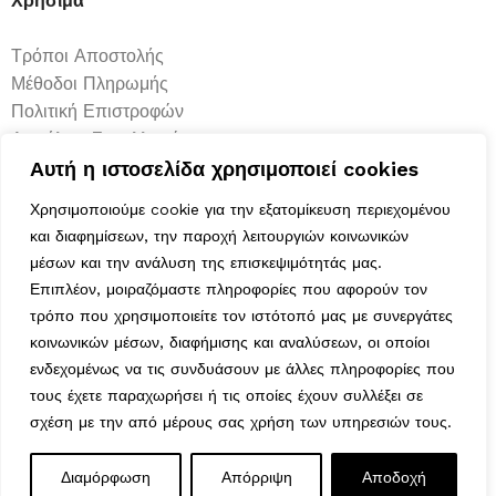
Χρήσιμα
Τρόποι Αποστολής
Μέθοδοι Πληρωμής
Πολιτική Επιστροφών
Ασφάλεια Συναλλαγών
Όροι & Προϋποθέσεις
Αυτή η ιστοσελίδα χρησιμοποιεί cookies
Αναζήτηση Αποστολής
Χρησιμοποιούμε cookie για την εξατομίκευση περιεχομένου
και διαφημίσεων, την παροχή λειτουργιών κοινωνικών
Ωράριο Λειτουργίας
μέσων και την ανάλυση της επισκεψιμότητάς μας.
Επιπλέον, μοιραζόμαστε πληροφορίες που αφορούν τον
Δευτέρα : 9:00-14:30
τρόπο που χρησιμοποιείτε τον ιστότοπό μας με συνεργάτες
κοινωνικών μέσων, διαφήμισης και αναλύσεων, οι οποίοι
Τρίτη : 9:00-14:30, 18:00-21:00
ενδεχομένως να τις συνδυάσουν με άλλες πληροφορίες που
Τετάρτη : 9:00-14:30
τους έχετε παραχωρήσει ή τις οποίες έχουν συλλέξει σε
Πέμπτη : 9:00-14:30, 18:00-21:00
σχέση με την από μέρους σας χρήση των υπηρεσιών τους.
Παρασκευή : 9:00-14:30, 18:00-21:00
Σάββατο : 9:00-14:30
ΓΥΑΛΙΝΗ ΚΟΥΠΑ ΜΕ
Διαμόρφωση
Απόρριψη
Αποδοχή
0
Κυριακή : Κλειστά
ΞΥΛΙΝΟ ΠΙΑΤΑΚΙ AND
4,50
€
Εξαντλημένο