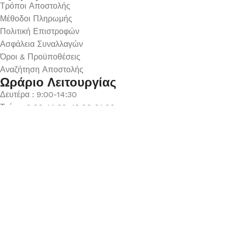
Τρόποι Αποστολής
Μέθοδοι Πληρωμής
Πολιτική Επιστροφών
Ασφάλεια Συναλλαγών
Όροι & Προϋποθέσεις
Αναζήτηση Αποστολής
Ωράριο Λειτουργίας
Δευτέρα : 9:00-14:30
Τρίτη : 9:00-14:30, 18:00-21:00
Τετάρτη : 9:00-14:30
Πέμπτη : 9:00-14:30, 18:00-21:00
Παρασκευή : 9:00-14:30, 18:00-21:00
Σάββατο : 9:00-14:30
Κυριακή : Κλειστά
© 2026 GATE GROUP – All rights reserved. Κατασκεύαστηκε
από την
GATE Digital
Αριθμός ΓΕΜΗ. : 122773327000
Αυτός ο ιστότοπος συμμορφώνεται με τον GDPR και