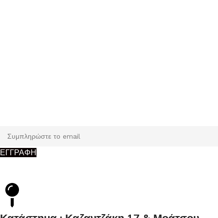
Εγγραφή
Κάντε εγγραφή και κερδίστε 5% έκπτωση στην πρώτη σας
παραγγελία.
ΕΓΓΡΑΦΗ
Κατάστημα : Καζαντζάκη 17 & Μοάτσου,