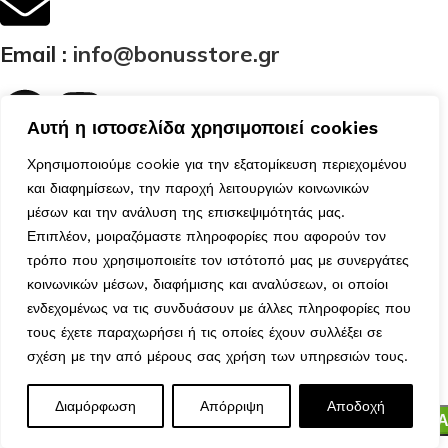
Email :
info@bonusstore.gr
Αυτή η ιστοσελίδα χρησιμοποιεί cookies
Κατηγορίες
Χρησιμοποιούμε cookie για την εξατομίκευση περιεχομένου
Ποιοί Είμαστε
και διαφημίσεων, την παροχή λειτουργιών κοινωνικών
Προϊόντα
μέσων και την ανάλυση της επισκεψιμότητάς μας.
Επικοινωνία
Επιπλέον, μοιραζόμαστε πληροφορίες που αφορούν τον
Ο Λογαριασμός μου
τρόπο που χρησιμοποιείτε τον ιστότοπό μας με συνεργάτες
Το Καλάθι μου
κοινωνικών μέσων, διαφήμισης και αναλύσεων, οι οποίοι
Τα Αγαπημένα μου
ενδεχομένως να τις συνδυάσουν με άλλες πληροφορίες που
Χρήσιμα
τους έχετε παραχωρήσει ή τις οποίες έχουν συλλέξει σε
Τρόποι Αποστολής
σχέση με την από μέρους σας χρήση των υπηρεσιών τους.
Μέθοδοι Πληρωμής
ΚΛΑΔΙ
FOAM
Πολιτική Επιστροφών
Διαμόρφωση
Απόρριψη
Αποδοχή
0
3,50
€
ΠΡΟΣΘΉΚΗ ΣΤΟ ΚΑΛΆ
ΛΕΒΑΝΤΑ
Ασφάλεια Συναλλαγών
Μενού
Wishlist
Καλάθι
Υ58cm