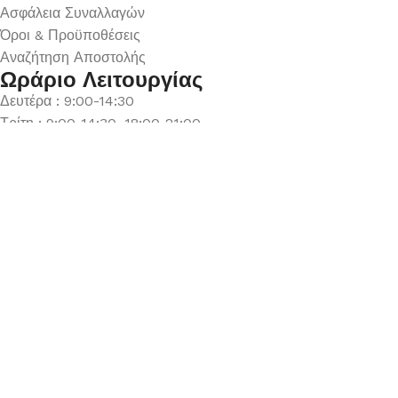
Ασφάλεια Συναλλαγών
Όροι & Προϋποθέσεις
Αναζήτηση Αποστολής
Ωράριο Λειτουργίας
Δευτέρα : 9:00-14:30
Τρίτη : 9:00-14:30, 18:00-21:00
Τετάρτη : 9:00-14:30
Πέμπτη : 9:00-14:30, 18:00-21:00
Παρασκευή : 9:00-14:30, 18:00-21:00
Σάββατο : 9:00-14:30
Κυριακή : Κλειστά
© 2026 GATE GROUP – All rights reserved. Κατασκεύαστηκ
Αριθμός ΓΕΜΗ. : 122773327000
Αυτός ο ιστότοπος συμμορφώνεται με τον GDPR και χρησιμοπο
ΚΟΚΚΙΝΟ ΓΥΑΛΙΝΟ ΔΕΝΤΡΟ ΜΕ LED ΦΩΣ 9Χ9Χ31