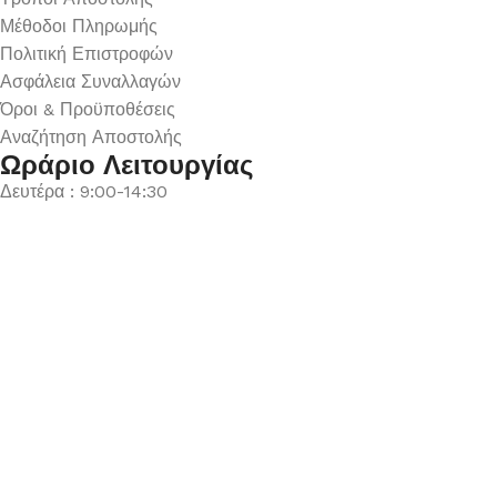
Μέθοδοι Πληρωμής
Πολιτική Επιστροφών
Ασφάλεια Συναλλαγών
Όροι & Προϋποθέσεις
Αναζήτηση Αποστολής
Ωράριο Λειτουργίας
Δευτέρα : 9:00-14:30
Τρίτη : 9:00-14:30, 18:00-21:00
Τετάρτη : 9:00-14:30
Πέμπτη : 9:00-14:30, 18:00-21:00
Παρασκευή : 9:00-14:30, 18:00-21:00
Σάββατο : 9:00-14:30
Κυριακή : Κλειστά
© 2026 GATE GROUP – All rights reserved. Κατασκεύαστηκε
από την
GATE Digital
Αριθμός ΓΕΜΗ. : 122773327000
Αυτός ο ιστότοπος συμμορφώνεται με τον GDPR και
χρησιμοποιεί το Google Analytics για τη συλλογή μη-