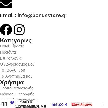
Email :
info@bonusstore.gr
Κατηγορίες
Ποιοί Είμαστε
Προϊόντα
Επικοινωνία
Ο Λογαριασμός μου
Το Καλάθι μου
Τα Αγαπημένα μου
Χρήσιμα
Τρόποι Αποστολής
ΚΟΛΩΝΑ ΜΕ
Μέθοδοι Πληρωμής
ΧΡΙΣΤΟΥΓΕΝΝΙΑΤΙΚΗ
Πολιτική Επιστροφών
ΓΙΡΛΑΝΤΑ,
0
169,00
€
Εξαντλημένο
Ασφάλεια Συναλλαγών
ΦΩΤΙΖΟΜΕΝΗ, ΜΕ