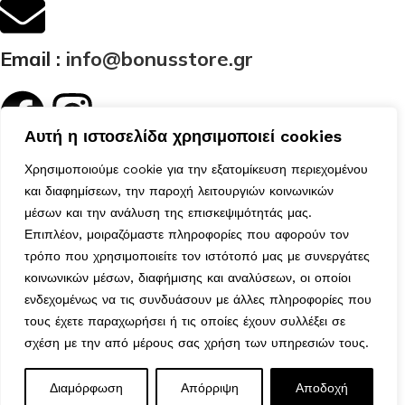
Email :
info@bonusstore.gr
Αυτή η ιστοσελίδα χρησιμοποιεί cookies
Κατηγορίες
Χρησιμοποιούμε cookie για την εξατομίκευση περιεχομένου
Ποιοί Είμαστε
και διαφημίσεων, την παροχή λειτουργιών κοινωνικών
Προϊόντα
μέσων και την ανάλυση της επισκεψιμότητάς μας.
Επικοινωνία
Επιπλέον, μοιραζόμαστε πληροφορίες που αφορούν τον
Ο Λογαριασμός μου
τρόπο που χρησιμοποιείτε τον ιστότοπό μας με συνεργάτες
Το Καλάθι μου
κοινωνικών μέσων, διαφήμισης και αναλύσεων, οι οποίοι
Τα Αγαπημένα μου
ενδεχομένως να τις συνδυάσουν με άλλες πληροφορίες που
Χρήσιμα
τους έχετε παραχωρήσει ή τις οποίες έχουν συλλέξει σε
Τρόποι Αποστολής
σχέση με την από μέρους σας χρήση των υπηρεσιών τους.
Μέθοδοι Πληρωμής
Πολιτική Επιστροφών
ΚΟΡΔ.CHRISTMAS
Διαμόρφωση
Απόρριψη
Αποδοχή
0
CATS 5.5cmX9m
11,90
€
Εξαντλημένο
Ασφάλεια Συναλλαγών