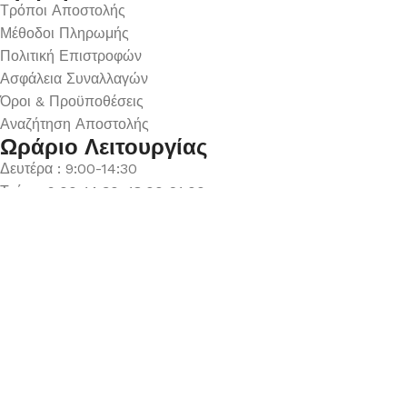
Τρόποι Αποστολής
Μέθοδοι Πληρωμής
Πολιτική Επιστροφών
Ασφάλεια Συναλλαγών
Όροι & Προϋποθέσεις
Αναζήτηση Αποστολής
Ωράριο Λειτουργίας
Δευτέρα : 9:00-14:30
Τρίτη : 9:00-14:30, 18:00-21:00
Τετάρτη : 9:00-14:30
Πέμπτη : 9:00-14:30, 18:00-21:00
Παρασκευή : 9:00-14:30, 18:00-21:00
Σάββατο : 9:00-14:30
Κυριακή : Κλειστά
© 2026 GATE GROUP – All rights reserved. Κατασκεύαστηκε
από την
GATE Digital
Αριθμός ΓΕΜΗ. : 122773327000
Αυτός ο ιστότοπος συμμορφώνεται με τον GDPR και