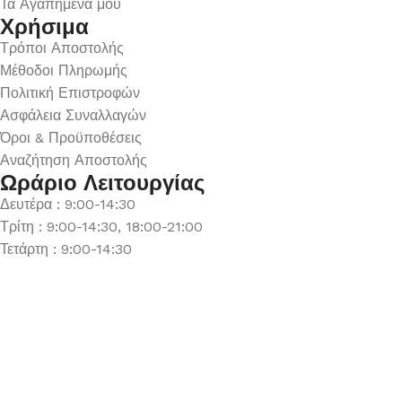
Τα Αγαπημένα μου
Χρήσιμα
Τρόποι Αποστολής
Μέθοδοι Πληρωμής
Πολιτική Επιστροφών
Ασφάλεια Συναλλαγών
Όροι & Προϋποθέσεις
Αναζήτηση Αποστολής
Ωράριο Λειτουργίας
Δευτέρα : 9:00-14:30
Τρίτη : 9:00-14:30, 18:00-21:00
Τετάρτη : 9:00-14:30
Πέμπτη : 9:00-14:30, 18:00-21:00
Παρασκευή : 9:00-14:30, 18:00-21:00
Σάββατο : 9:00-14:30
Κυριακή : Κλειστά
© 2026 GATE GROUP – All rights reserved. Κατασκεύαστηκε
από την
GATE Digital