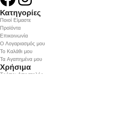
Κατηγορίες
Ποιοί Είμαστε
Προϊόντα
Επικοινωνία
Ο Λογαριασμός μου
Το Καλάθι μου
Τα Αγαπημένα μου
Χρήσιμα
Τρόποι Αποστολής
Μέθοδοι Πληρωμής
Πολιτική Επιστροφών
Ασφάλεια Συναλλαγών
Όροι & Προϋποθέσεις
Αναζήτηση Αποστολής
Ωράριο Λειτουργίας
Δευτέρα : 9:00-14:30
Τρίτη : 9:00-14:30, 18:00-21:00