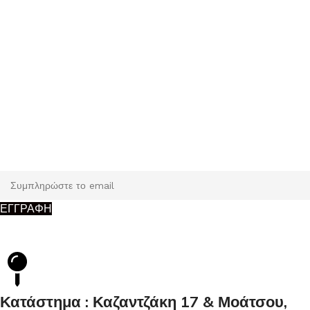
Εγγραφή
Κάντε εγγραφή και κερδίστε 5% έκπτωση στην πρώτη σας
παραγγελία.
ΕΓΓΡΑΦΗ
Κατάστημα : Καζαντζάκη 17 & Μοάτσου,