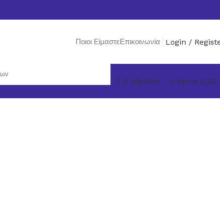
Ποιοι Είμαστε
Επικοινωνία
Login / Regist
0
Wishlist
0
items
0,00