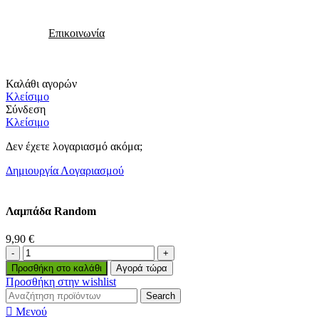
Επικοινωνία
Καλάθι αγορών
Κλείσιμο
Σύνδεση
Κλείσιμο
Δεν έχετε λογαριασμό ακόμα;
Δημιουργία Λογαριασμού
Λαμπάδα Random
9,90
€
Προσθήκη στο καλάθι
Αγορά τώρα
Προσθήκη στην wishlist
Search
Μενού