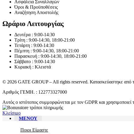
Ασφάλεια Συναλλαγών
Όροι & Προϋποθέσεις
Αναζήτηση Αποστολής
Ωράριο Λειτουργίας
Δευτέρα : 9:00-14:30
Τρίτη : 9:00-14:30, 18:00-21:00
Τετάρτη : 9:00-14:30
Πέμπτη : 9:00-14:30, 18:00-21:00
Παρασκευή : 9:00-14:30, 18:00-21:00
Σάββατο : 9:00-14:30
Κυριακή : Κλειστά
© 2026 GATE GROUP – All rights reserved. Κατασκεύαστηκε από 
Αριθμός ΓΕΜΗ. : 122773327000
Αυτός ο ιστότοπος συμμορφώνεται με τον GDPR και χρησιμοποιεί τ
Κλείσιμο
ΜΕΝΟΥ
Ποιοι Είμαστε