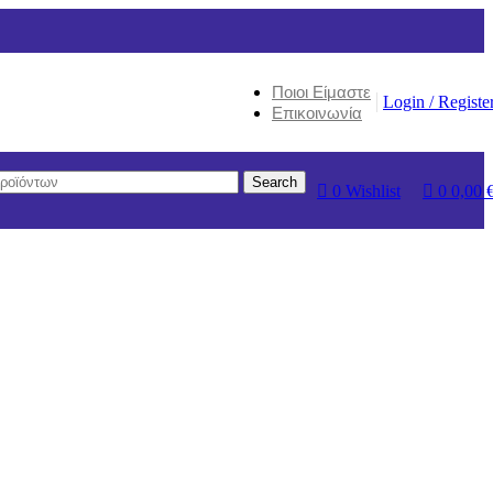
Ποιοι Είμαστε
Login / Registe
Επικοινωνία
Search
0
Wishlist
0
0,00