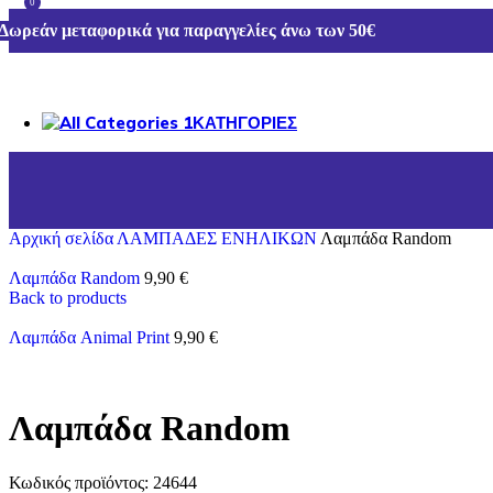
0
Δωρεάν μεταφορικά για παραγγελίες άνω των 50€
ΚΑΤΗΓΟΡΙΕΣ
ΛΑΜΠΑΔΕΣ
ΕΠΙΠΛΑ ΚΗΠΟΥ
ΔΙΑΚΟΣΜΗΣΗ-ΕΙΔΗ ΣΠΙΤΙΟΥ
ΑΠΟΚΡΙΑΤΙΚΑ
Αρχική σελίδα
ΧΡΙΣΤΟΥΓΕΝΝΙΑΤΙΚΑ ΕΙΔΗ
ΛΑΜΠΑΔΕΣ
ΕΝΗΛΙΚΩΝ
Λαμπάδα Random
ΟΛΕΣ ΟΙ ΚΑΤΗΓΟΡΙΕΣ
Λαμπάδα Random
9,90
€
Back to products
Λαμπάδα Animal Print
9,90
€
Λαμπάδα Random
Κωδικός προϊόντος:
24644