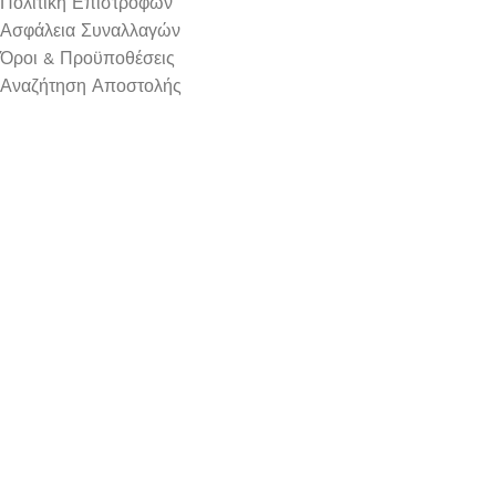
Πολιτική Επιστροφών
Ασφάλεια Συναλλαγών
Όροι & Προϋποθέσεις
Αναζήτηση Αποστολής
Ωράριο Λειτουργίας
Δευτέρα : 9:00-14:30
Τρίτη : 9:00-14:30, 18:00-21:00
Τετάρτη : 9:00-14:30
Πέμπτη : 9:00-14:30, 18:00-21:00
Παρασκευή : 9:00-14:30, 18:00-21:00
Σάββατο : 9:00-14:30
Κυριακή : Κλειστά
© 2026 GATE GROUP – All rights reserved. Κατασκεύαστηκε
από την
GATE Digital
Αριθμός ΓΕΜΗ. : 122773327000
Αυτός ο ιστότοπος συμμορφώνεται με τον GDPR και
χρησιμοποιεί το Google Analytics για τη συλλογή μη-
προσωπικών δεδομένων με σκοπό τη βελτίωση της εμπειρίας