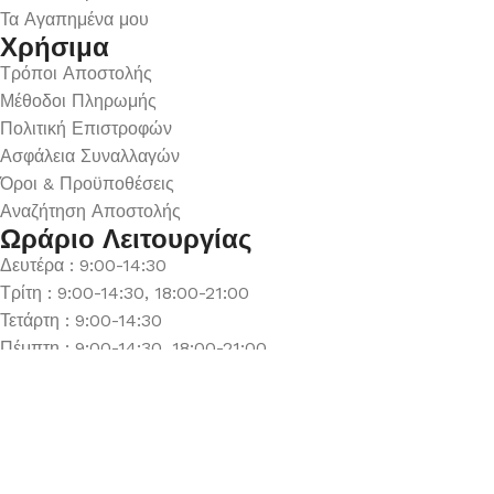
Τα Αγαπημένα μου
Χρήσιμα
Τρόποι Αποστολής
Μέθοδοι Πληρωμής
Πολιτική Επιστροφών
Ασφάλεια Συναλλαγών
Όροι & Προϋποθέσεις
Αναζήτηση Αποστολής
Ωράριο Λειτουργίας
Δευτέρα : 9:00-14:30
Τρίτη : 9:00-14:30, 18:00-21:00
Τετάρτη : 9:00-14:30
Πέμπτη : 9:00-14:30, 18:00-21:00
Παρασκευή : 9:00-14:30, 18:00-21:00
Σάββατο : 9:00-14:30
Κυριακή : Κλειστά
© 2026 GATE GROUP – All rights reserved. Κατασκεύαστηκε
από την
GATE Digital