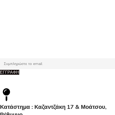
Εγγραφή
Κάντε εγγραφή και κερδίστε 5% έκπτωση στην πρώτη σας
παραγγελία.
ΕΓΓΡΑΦΗ
Κατάστημα : Καζαντζάκη 17 & Μοάτσου,
Ρέθυμνο