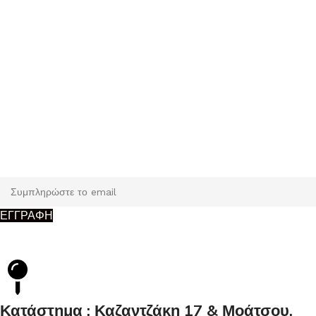
Εγγραφή
Κάντε εγγραφή και κερδίστε 5% έκπτωση στην πρώτη σας
παραγγελία.
ΕΓΓΡΑΦΗ
Κατάστημα : Καζαντζάκη 17 & Μοάτσου,