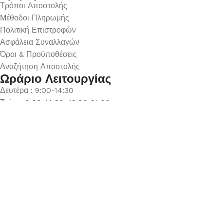
Τρόποι Αποστολής
Μέθοδοι Πληρωμής
Πολιτική Επιστροφών
Ασφάλεια Συναλλαγών
Όροι & Προϋποθέσεις
Αναζήτηση Αποστολής
Ωράριο Λειτουργίας
Δευτέρα : 9:00-14:30
Τρίτη : 9:00-14:30, 18:00-21:00
Τετάρτη : 9:00-14:30
Πέμπτη : 9:00-14:30, 18:00-21:00
Παρασκευή : 9:00-14:30, 18:00-21:00
Σάββατο : 9:00-14:30
Κυριακή : Κλειστά
© 2026 GATE GROUP – All rights reserved. Κατασκεύαστηκε
από την
GATE Digital
Αριθμός ΓΕΜΗ. : 122773327000
Αυτός ο ιστότοπος συμμορφώνεται με τον GDPR και