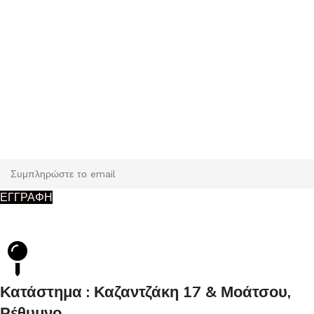
Εγγραφή
Κάντε εγγραφή και κερδίστε 5% έκπτωση στην πρώτη σας
παραγγελία.
ΕΓΓΡΑΦΗ
Κατάστημα : Καζαντζάκη 17 & Μοάτσου,
Ρέθυμνο