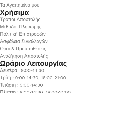
Τα Αγαπημένα μου
Χρήσιμα
Τρόποι Αποστολής
Μέθοδοι Πληρωμής
Πολιτική Επιστροφών
Ασφάλεια Συναλλαγών
Όροι & Προϋποθέσεις
Αναζήτηση Αποστολής
Ωράριο Λειτουργίας
Δευτέρα : 9:00-14:30
Τρίτη : 9:00-14:30, 18:00-21:00
Τετάρτη : 9:00-14:30
Πέμπτη : 9:00-14:30, 18:00-21:00
Παρασκευή : 9:00-14:30, 18:00-21:00
Σάββατο : 9:00-14:30
Κυριακή : Κλειστά
© 2026 GATE GROUP – All rights reserved. Κατασκεύαστηκε
από την
GATE Digital