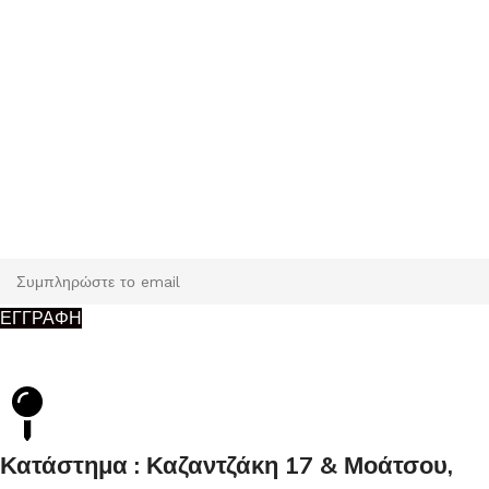
Εγγραφή
Κάντε εγγραφή και κερδίστε 5% έκπτωση στην πρώτη σας
παραγγελία.
ΕΓΓΡΑΦΗ
Κατάστημα : Καζαντζάκη 17 & Μοάτσου,