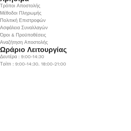
Τρόποι Αποστολής
Μέθοδοι Πληρωμής
Πολιτική Επιστροφών
Ασφάλεια Συναλλαγών
Όροι & Προϋποθέσεις
Αναζήτηση Αποστολής
Ωράριο Λειτουργίας
Δευτέρα : 9:00-14:30
Τρίτη : 9:00-14:30, 18:00-21:00
Τετάρτη : 9:00-14:30
Πέμπτη : 9:00-14:30, 18:00-21:00
Παρασκευή : 9:00-14:30, 18:00-21:00
Σάββατο : 9:00-14:30
Κυριακή : Κλειστά
© 2026 GATE GROUP – All rights reserved. Κατασκεύαστηκε
από την
GATE Digital
Αριθμός ΓΕΜΗ. : 122773327000
Αυτός ο ιστότοπος συμμορφώνεται με τον GDPR και