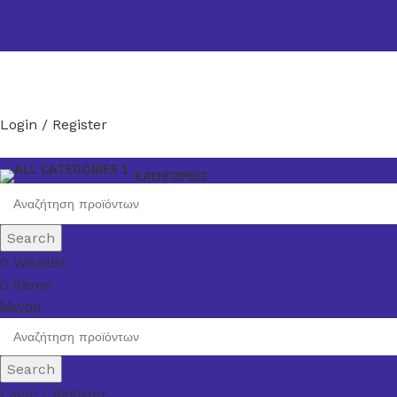
Login / Register
ΚΑΤΗΓΟΡΙΕΣ
Search
0
Wishlist
0
items
0,00
€
Μενού
Search
Login / Register