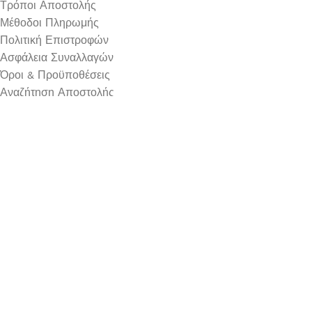
Τρόποι Αποστολής
Μέθοδοι Πληρωμής
Πολιτική Επιστροφών
Ασφάλεια Συναλλαγών
Όροι & Προϋποθέσεις
Αναζήτηση Αποστολής
Ωράριο Λειτουργίας
Δευτέρα : 9:00-14:30
Τρίτη : 9:00-14:30, 18:00-21:00
Τετάρτη : 9:00-14:30
Πέμπτη : 9:00-14:30, 18:00-21:00
Παρασκευή : 9:00-14:30, 18:00-21:00
Σάββατο : 9:00-14:30
Κυριακή : Κλειστά
© 2026 GATE GROUP – All rights reserved. Κατασκεύαστηκ
Αριθμός ΓΕΜΗ. : 122773327000
Αυτός ο ιστότοπος συμμορφώνεται με τον GDPR και χρησιμοπο