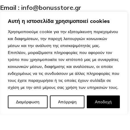
Email :
info@bonusstore.gr
Αυτή η ιστοσελίδα χρησιμοποιεί cookies
Χρησιμοποιούμε cookie για την εξατομίκευση περιεχομένου
Κατηγορίες
και διαφημίσεων, την παροχή λειτουργιών κοινωνικών
Ποιοί Είμαστε
μέσων και την ανάλυση της επισκεψιμότητάς μας.
Προϊόντα
Επιπλέον, μοιραζόμαστε πληροφορίες που αφορούν τον
Επικοινωνία
τρόπο που χρησιμοποιείτε τον ιστότοπό μας με συνεργάτες
Ο Λογαριασμός μου
κοινωνικών μέσων, διαφήμισης και αναλύσεων, οι οποίοι
Το Καλάθι μου
ενδεχομένως να τις συνδυάσουν με άλλες πληροφορίες που
τους έχετε παραχωρήσει ή τις οποίες έχουν συλλέξει σε
Τα Αγαπημένα μου
Χρήσιμα
σχέση με την από μέρους σας χρήση των υπηρεσιών τους.
Τρόποι Αποστολής
ΣΑΜΠΑΝΙ ΑΓΓΕΛΟΣ
Διαμόρφωση
Απόρριψη
Αποδοχή
Μέθοδοι Πληρωμής
0
16,50
€
Εξαντλημένο
ΚΟΡΥΦΗ 30ΕΚ
Πολιτική Επιστροφών
Μενού
Wishlist
Καλάθι
Ασφάλεια Συναλλαγών
Όροι & Προϋποθέσεις